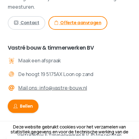
meesturen.
Contact
Offerte aanvragen
Vastré bouw & timmerwerken BV
Maak een afspraak
De hoogt 19 5175AX Loon op zand
Mail ons: info@vastre-bouw.nl
Bellen
Deze website gebruikt cookies voor het verzamelen van
statistiek gegevens en voor de technische werking van de
Vastré Bouw & Timmerwerken B.V. © Alle rechten
website.